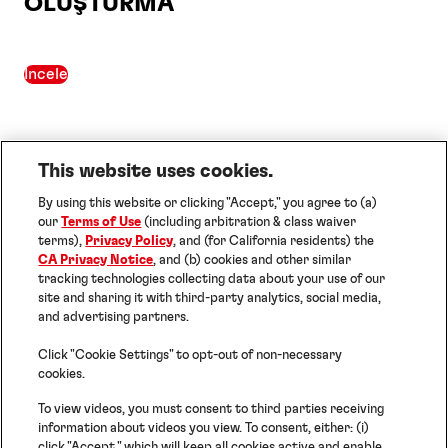
OLUŞTURMA
İncele
This website uses cookies.
By using this website or clicking "Accept," you agree to (a)
our
Terms of Use
(including arbitration & class waiver
terms),
Privacy Policy
, and (for California residents) the
CA Privacy Notice
, and (b) cookies and other similar
Künye
tracking technologies collecting data about your use of our
Kullanım Koşulları
site and sharing it with third-party analytics, social media,
Veri Koruma Beyanı
and advertising partners.
Çerezler
Help
Click "Cookie Settings" to opt-out of non-necessary
cookies.
To view videos, you must consent to third parties receiving
©2026 Turk Henkel Kimya Sanayi AS. TÜM
information about videos you view. To consent, either: (i)
HAKLARI SAKLIDIR.
click "Accept," which will keep all cookies active and enable